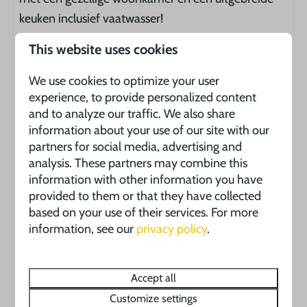
keuken inclusief vaatwasser!
This website uses cookies
De comfortabel ingericht woon-/ eetkamer nodigt
uit om gezellig samen te ontbijten of de avonden te
We use cookies to optimize your user
experience, to provide personalized content
genieten. De houten veranda vormt een ideale
and to analyze our traffic. We also share
uitbreiding op de woonkamer, hier geniet u van de
information about your use of our site with our
lange Franse zomeravonden.
partners for social media, advertising and
analysis. These partners may combine this
Zoekt u een verblijf voor 8 personen? Dan kunt u
information with other information you have
provided to them or that they have collected
Toulouse 8 boeken. Wij zullen een extra 2
based on your use of their services. For more
persoonstent bijplaatsen voor u. Hier zijn extra
information, see our
privacy policy
.
kosten aan verbonden van €7,00 p.p.p.n. Als u
interesse heeft neem dan contact met ons op.
Accept all
Customize settings