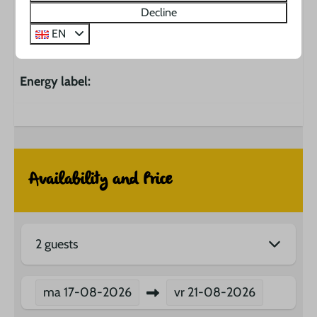
Benieuwd naar wat er aanwezig is in deze
Decline
accommodatie? Klikt u dan op
de inventarislijst
.
EN
Energy label:
Availability and Price
2 guests
ma
17-08-2026
vr
21-08-2026