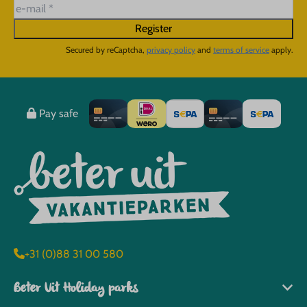
Register
Secured by reCaptcha,
privacy policy
and
terms of service
apply.
Pay safe
+31 (0)88 31 00 580
Beter Uit Holiday parks