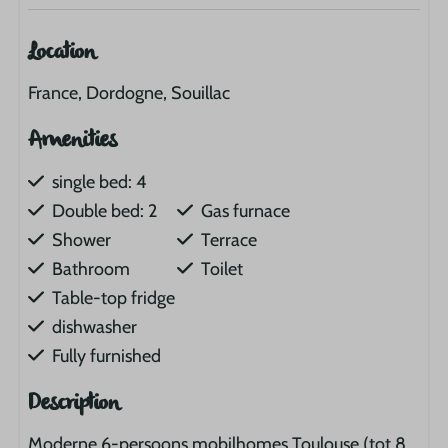
Location
France, Dordogne, Souillac
Amenities
single bed: 4
Double bed: 2
Gas furnace
Shower
Terrace
Bathroom
Toilet
Table-top fridge
dishwasher
Fully furnished
Description
Moderne 6-persoons mobilhomes Toulouse (tot 8