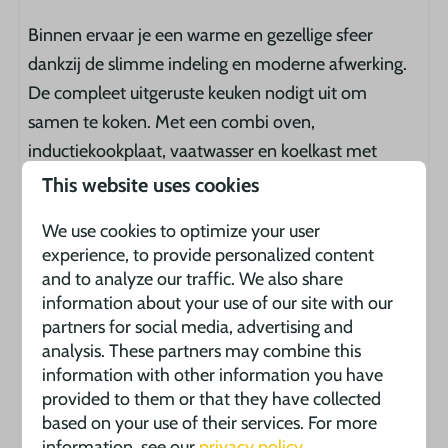
Binnen ervaar je een warme en gezellige sfeer
dankzij de slimme indeling en moderne afwerking.
De compleet uitgeruste keuken nodigt uit om
samen te koken. Met een combi oven,
inductiekookplaat, vaatwasser en koelkast met
vriesvak ontbreekt het je aan niets. Voor de deur
This website uses cookies
vind je een ruim terras waar je geniet van de lange
We use cookies to optimize your user
Franse zomeravonden.
experience, to provide personalized content
and to analyze our traffic. We also share
information about your use of our site with our
Ook aan comfort is gedacht. De airconditioning
partners for social media, advertising and
zorgt het hele jaar door voor een aangename
analysis. These partners may combine this
temperatuur, of je nu terugkomt van een zonnige
information with other information you have
dag bij het zwembad of van een actieve
provided to them or that they have collected
based on your use of their services. For more
ontdekkingstocht door de Dordogne. Thuiskomen
information, see our
privacy policy
.