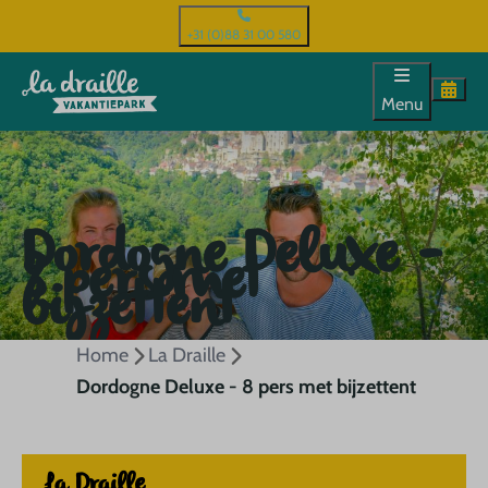
+31 (0)88 31 00 580
Menu
Dordogne Deluxe -
8 pers met
bijzettent
Home
La Draille
Dordogne Deluxe - 8 pers met bijzettent
La Draille