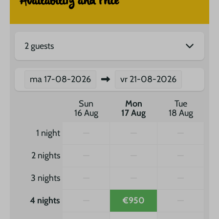
Availability and Price
2 guests
ma
17-08-2026
vr
21-08-2026
Sun
Mon
Tue
16 Aug
17 Aug
18 Aug
1 night
—
—
—
2 nights
—
—
—
3 nights
—
—
—
4 nights
—
€950
—